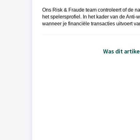
Ons Risk & Fraude team controleert of de 
het spelersprofiel. In het kader van de Anti
wanneer je financiële transacties uitvoert v
Was dit artike