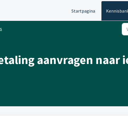
Startpagina
Kennisban
s
betaling aanvragen naar 