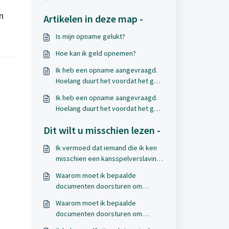
n
Artikelen in deze map -
Is mijn opname gelukt?
Hoe kan ik geld opnemen?
Ik heb een opname aangevraagd.
Hoelang duurt het voordat het geld
op mijn rekening staat?
Ik heb een opname aangevraagd.
Hoelang duurt het voordat het geld
op mijn rekening staat?
Dit wilt u misschien lezen -
Ik vermoed dat iemand die ik ken
misschien een kansspelverslaving
heeft, wat kan ik doen?
Waarom moet ik bepaalde
documenten doorsturen om
mezelf te identificeren?
Waarom moet ik bepaalde
documenten doorsturen om
mezelf te identificeren?