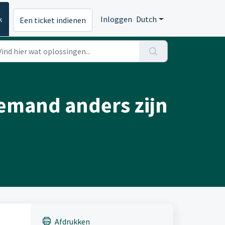
k
Inloggen
Dutch
Een ticket indienen
iemand anders zijn
Afdrukken